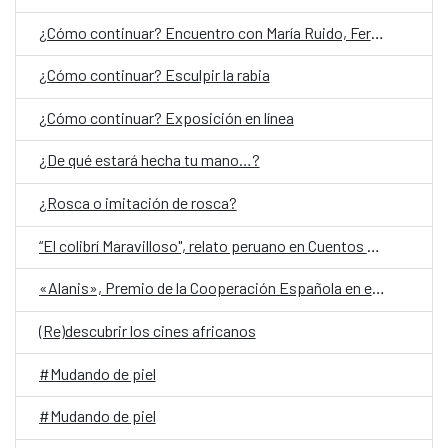
¿Cómo continuar? Encuentro con María Ruido, Fernanda Laguna y Jorge Villacorta
¿Cómo continuar? Esculpir la rabia
¿Cómo continuar? Exposición en línea
¿De qué estará hecha tu mano…?
¿Rosca o imitación de rosca?
“El colibrí Maravilloso", relato peruano en Cuentos en Red 2026
«Alanis», Premio de la Cooperación Española en el Festival de San Sebastián
(Re)descubrir los cines africanos
#Mudando de piel
#Mudando de piel