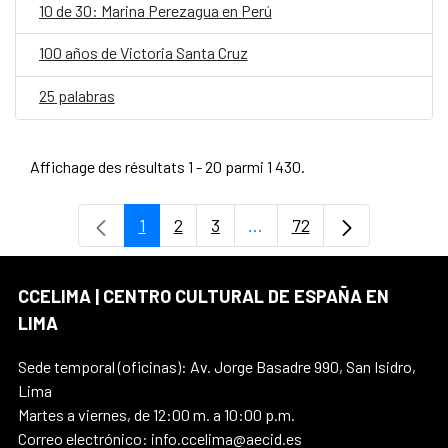
10 de 30: Marina Perezagua en Perú
100 años de Victoria Santa Cruz
25 palabras
Affichage des résultats 1 - 20 parmi 1 430.
1
2
3
...
72
Page
Page
Page
Pages intermédiaires Uti
Page
CCELIMA | CENTRO CULTURAL DE ESPAÑA EN
LIMA
Sede temporal (oficinas): Av. Jorge Basadre 990, San Isidro,
Lima
Martes a viernes, de 12:00 m. a 10:00 p.m.
Correo electrónico: info.ccelima@aecid.es