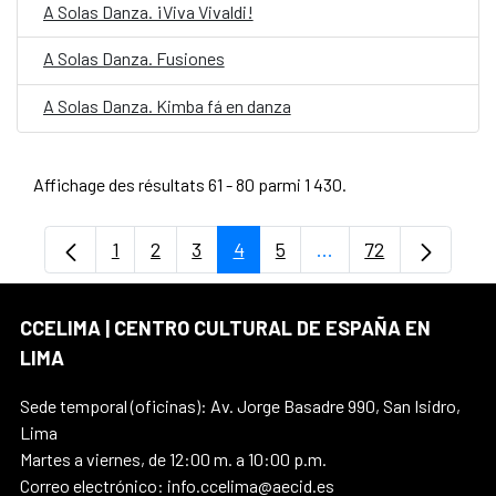
A Solas Danza. ¡Viva Vivaldi!
A Solas Danza. Fusiones
A Solas Danza. Kimba fá en danza
Affichage des résultats 61 - 80 parmi 1 430.
1
2
3
4
5
...
72
Page
Page
Page
Page
Page
Pages intermédiaires
Page
CCELIMA | CENTRO CULTURAL DE ESPAÑA EN
LIMA
Sede temporal (oficinas): Av. Jorge Basadre 990, San Isidro,
Lima
Martes a viernes, de 12:00 m. a 10:00 p.m.
Correo electrónico: info.ccelima@aecid.es