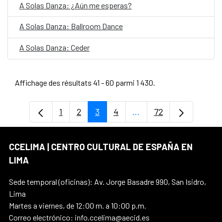
A Solas Danza: ¿Aún me esperas?
A Solas Danza: Ballroom Dance
A Solas Danza: Ceder
Affichage des résultats 41 - 60 parmi 1 430.
1
2
3
4
...
72
Page
Page
Page
Page
Pages intermédiaires U
Page
CCELIMA | CENTRO CULTURAL DE ESPAÑA EN
LIMA
Sede temporal (oficinas): Av. Jorge Basadre 990, San Isidro,
Lima
Martes a viernes, de 12:00 m. a 10:00 p.m.
Correo electrónico: info.ccelima@aecid.es