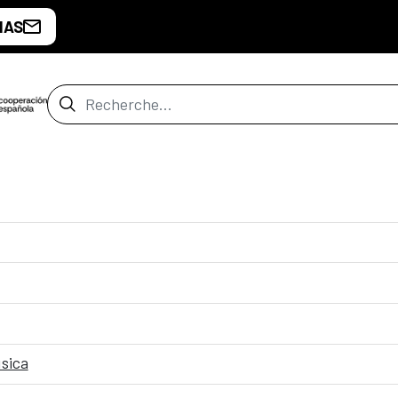
IAS
Barre de recherche
úsica