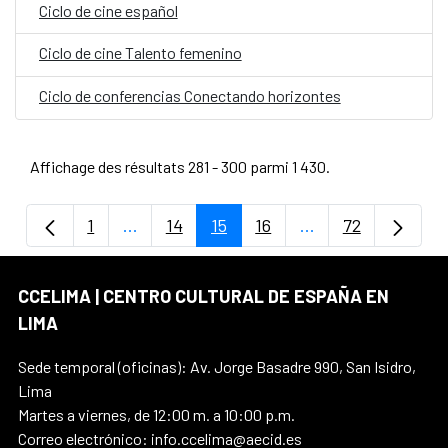
Ciclo de cine español
Ciclo de cine Talento femenino
Ciclo de conferencias Conectando horizontes
Affichage des résultats 281 - 300 parmi 1 430.
1
...
14
15
16
...
72
Page
Pages intermédiaires Utilisez TAB pour na
Page
Page
Page
Pages intermédiair
Page
CCELIMA | CENTRO CULTURAL DE ESPAÑA EN
LIMA
Sede temporal (oficinas): Av. Jorge Basadre 990, San Isidro,
Lima
Martes a viernes, de 12:00 m. a 10:00 p.m.
Correo electrónico: info.ccelima@aecid.es