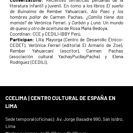
literatura infantil y juvenil. En torno a los libros
El sueño
de Buinaima
de Rember Yahuarcani,
Aia Paec y los
hombres pallar
de Carmen Pachas,
¿Camila tiene dos
mamás?
de Verónica Ferrari, y
Carbón y Luna. Un mundo
de queso y otro de aceituna
de Rosa María Bedoya.
Coordinan: CCE y CEDILI-IBBY Perú.
Participan:
Lilia Mayorga (Centro de Desarrollo Étnico-
CEDET), Verónica Ferrari (editorial El Armario de Zoe),
Rember Yahuarcani (escritor), Carmen Pachas
(asociación cultural YachayPucllayPacha) y Elena
Rodríguez (CEDILI).
CCELIMA | CENTRO CULTURAL DE ESPAÑA EN
LIMA
Sede temporal (oficinas): Av. Jorge Basadre 990, San Isidro,
Lima