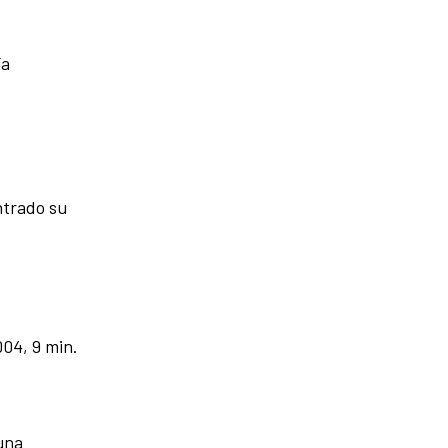
ía
ontrado su
04, 9 min.
una