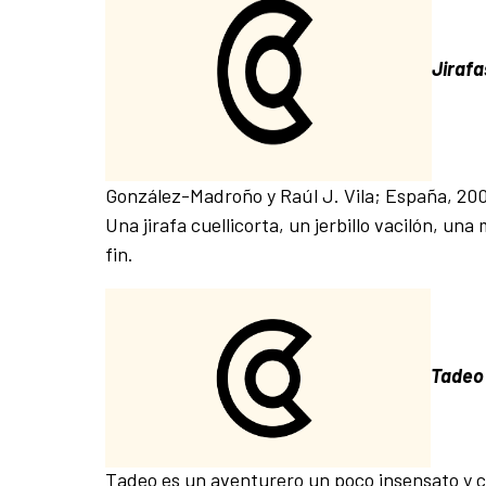
Jirafa
González-Madroño y Raúl J. Vila; España, 200
Una jirafa cuellicorta, un jerbillo vacilón, un
fin.
Tadeo
Tadeo es un aventurero un poco insensato y c