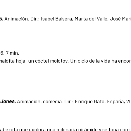
s.
Animación. Dir.: Isabel Balsera, Marta del Valle, José Mar
6, 7 min.
a maldita hoja: un cóctel molotov. Un ciclo de la vida ha enc
 Jones.
Animación, comedia. Dir.: Enrique Gato, España, 20
abezota que explora una milenaria pirámide y se topa con 