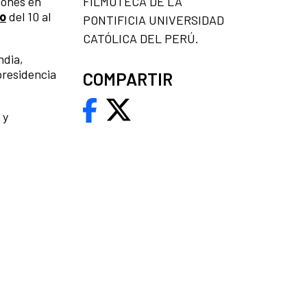
iones en
FILMOTECA DE LA
eo
del 10 al
PONTIFICIA UNIVERSIDAD C
ATÓLICA DEL PERÚ.
ndia,
presidencia
COMPARTIR
 y