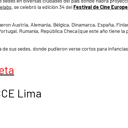
18 sedes en diversas ciudades del país donde habrá proyecc
elabs
, se celebró la edición 34 del
Festival de Cine Europ
eron Austria, Alemania, Bélgica, Dinamarca, España, Finla
, Portugal, Rumanía, República Checa (que este año tiene la 
 de sus sedes, donde pudieron verse cortos para infancias
eta
CCE Lima