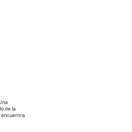
 Una
do de la
d encuentra