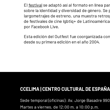
El
festival
se adaptó así al formato en línea pa
sobre la identidad y diversidad de género. S
largometrajes de estreno, una muestra retrosp
de festivales de cine lgbtiq+ de Latinoamérica
por Facebook Live.
Esta edición del Outfest fue coorganizada co
desde su primera edición en el año 2004.
CCELIMA | CENTRO CULTURAL DE ESPAÑA
Sede temporal (oficinas): Av. Jorge Basadre 990
Martes a viernes, de 12:00 m. a 10:00 p.m.