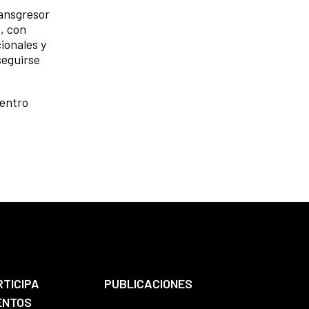
ransgresor
, con
ionales y
seguirse
uentro
RTICIPA
PUBLICACIONES
ENTOS