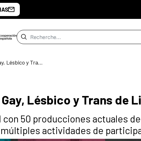
IAS
Barre de recherche
XVII Festival de Cine Gay, Lésbico y Trans de Lima
e Gay, Lésbico y Trans de 
l con 50 producciones actuales de
 múltiples actividades de particip