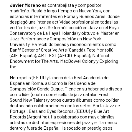
Javier Moreno
es contrabajista y compositor
madrileño. Residió largo tiempo en Nueva York, con
estancias intermitentes en Roma y Buenos Aires, donde
desplegó una intensa actividad profesional en todas las
vertientes del jazz. Se formó licenció en Jazz en el Royal
Conservatory de La Haya (Holanda) y obtuvo el Máster en
Jazz Performance y Composición en New York
University. Ha recibido becas y reconocimientos como
Banff Center of Creative Arts (Canadá), Tete Montoliú
(AIE-España), ART- EXT (AECID-España); National
Endowment for The Arts, MacDowell Colony y Exploring
the
Metropolis (EE UU y la beca de la Real Academia de
España en Roma, así como la Residencia de
Composición Conde Duque. Tiene en su haber seis discos
como líder (cuatro con el sello de jazz catalán Fresh
Sound New Talent) y otros cuatro álbumes como colíder,
destacando colaboraciones con los sellos Porta Jazz de
Portugal, Ears and Eyes Records. (EEUU) y Blue Art
Records (Argentina). Ha colaborado con muy disímiles
artistas de distintas expresiones del jazz y el flamenco
dentro y fuera de España. Ha tocado en prestigiosos