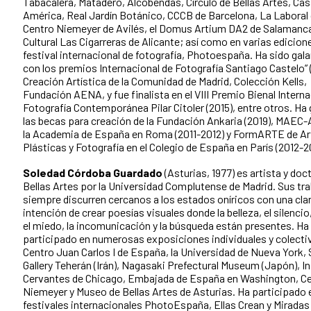
Tabacalera, Matadero, Alcobendas, Círculo de Bellas Artes, Cas
América, Real Jardín Botánico, CCCB de Barcelona, La Laboral 
Centro Niemeyer de Avilés, el Domus Artium DA2 de Salamanca
Cultural Las Cigarreras de Alicante; así como en varias edicion
festival internacional de fotografía, Photoespaña. Ha sido gal
con los premios Internacional de Fotografía Santiago Castelo” 
Creación Artística de la Comunidad de Madrid, Colección Kells,
Fundación AENA, y fue finalista en el VIII Premio Bienal Interna
Fotografía Contemporánea Pilar Citoler (2015), entre otros. Ha
las becas para creación de la Fundación Ankaria (2019), MAEC
la Academia de España en Roma (2011-2012) y FormARTE de Ar
Plásticas y Fotografía en el Colegio de España en París (2012-2
Soledad Córdoba Guardado
(Asturias, 1977) es artista y doc
Bellas Artes por la Universidad Complutense de Madrid. Sus tr
siempre discurren cercanos a los estados oníricos con una cla
intención de crear poesías visuales donde la belleza, el silencio,
el miedo, la incomunicación y la búsqueda están presentes. Ha
participado en numerosas exposiciones individuales y colecti
Centro Juan Carlos I de España, la Universidad de Nueva York, 
Gallery Teherán (Irán), Nagasaki Prefectural Museum (Japón), In
Cervantes de Chicago, Embajada de España en Washington, C
Niemeyer y Museo de Bellas Artes de Asturias. Ha participado 
festivales internacionales PhotoEspaña, Ellas Crean y Miradas