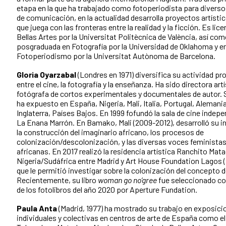
etapa en la que ha trabajado como fotoperiodista para divers
de comunicación, en la actualidad desarrolla proyectos artístic
que juega con las fronteras entre la realidad y la ficción. Es lic
Bellas Artes por la Universitat Politècnica de València, así co
posgraduada en Fotografía por la Universidad de Oklahoma y e
Fotoperiodismo por la Universitat Autònoma de Barcelona.
Gloria Oyarzabal
(Londres en 1971) diversifica su actividad pr
entre el cine, la fotografía y la enseñanza. Ha sido directora artí
fotógrafa de cortos experimentales y documentales de autor. 
ha expuesto en España, Nigeria, Mali, Italia, Portugal, Alemania
Inglaterra, Países Bajos. En 1999 fofundó la sala de cine indep
La Enana Marrón. En Bamako, Mali (2009-2012), desarrolló su i
la construcción del imaginario africano, los procesos de
colonización/descolonización, y las diversas voces feminista
africanas. En 2017 realizó la residencia artística Ranchito Mat
Nigeria/Sudáfrica entre Madrid y Art House Foundation Lagos (
que le permitió investigar sobre la colonización del concepto d
Recientemente, su libro
woman go no’gree
fue seleccionado c
de los fotolibros del año 2020 por Aperture Fundation.
Paula Anta
(Madrid, 1977) ha mostrado su trabajo en exposici
individuales y colectivas en centros de arte de España como e