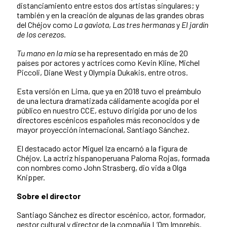
distanciamiento entre estos dos artistas singulares; y
también y en la creación de algunas de las grandes obras
del Chéjov como
La gaviota
,
Las tres hermanas
y
El jardín
de los cerezos
.
Tu mano en la mía
se ha representado en más de 20
países por actores y actrices como Kevin Kline, Michel
Piccoli, Diane West y Olympia Dukakis, entre otros.
Esta versión en Lima, que ya en 2018 tuvo el preámbulo
de una lectura dramatizada cálidamente acogida por el
público en nuestro CCE, estuvo dirigida por uno de los
directores escénicos españoles más reconocidos y de
mayor proyección internacional, Santiago Sánchez.
El destacado actor Miguel Iza encarnó a la figura de
Chéjov. La actriz hispanoperuana Paloma Rojas, formada
con nombres como John Strasberg, dio vida a Olga
Knipper.
Sobre el director
Santiago Sánchez es director escénico, actor, formador,
gestor cultural y director de la compañía L’Om Imprebís.