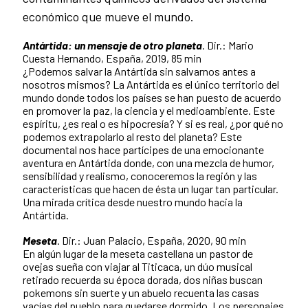
económico que mueve el mundo.
Antártida: un mensaje de otro planeta
. Dir.: Mario
Cuesta Hernando, España, 2019, 85 min
¿Podemos salvar la Antártida sin salvarnos antes a
nosotros mismos? La Antártida es el único territorio del
mundo donde todos los países se han puesto de acuerdo
en promover la paz, la ciencia y el medioambiente. Este
espíritu, ¿es real o es hipocresía? Y si es real, ¿por qué no
podemos extrapolarlo al resto del planeta? Este
documental nos hace partícipes de una emocionante
aventura en Antártida donde, con una mezcla de humor,
sensibilidad y realismo, conoceremos la región y las
características que hacen de ésta un lugar tan particular.
Una mirada crítica desde nuestro mundo hacia la
Antártida.
Meseta
. Dir.: Juan Palacio, España, 2020, 90 min
En algún lugar de la meseta castellana un pastor de
ovejas sueña con viajar al Titicaca, un dúo musical
retirado recuerda su época dorada, dos niñas buscan
pokemons sin suerte y un abuelo recuenta las casas
vacías del pueblo para quedarse dormido. Los personajes