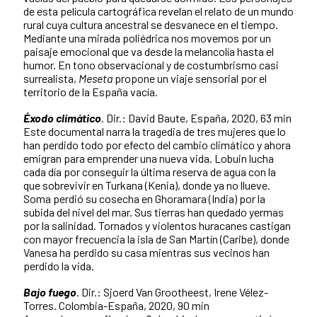
de esta película cartográfica revelan el relato de un mundo
rural cuya cultura ancestral se desvanece en el tiempo.
Mediante una mirada poliédrica nos movemos por un
paisaje emocional que va desde la melancolía hasta el
humor. En tono observacional y de costumbrismo casi
surrealista,
Meseta
propone un viaje sensorial por el
territorio de la España vacía.
Éxodo climático
. Dir.: David Baute, España, 2020, 63 min
Este documental narra la tragedia de tres mujeres que lo
han perdido todo por efecto del cambio climático y ahora
emigran para emprender una nueva vida. Lobuin lucha
cada día por conseguir la última reserva de agua con la
que sobrevivir en Turkana (Kenia), donde ya no llueve.
Soma perdió su cosecha en Ghoramara (India) por la
subida del nivel del mar. Sus tierras han quedado yermas
por la salinidad. Tornados y violentos huracanes castigan
con mayor frecuencia la isla de San Martín (Caribe), donde
Vanesa ha perdido su casa mientras sus vecinos han
perdido la vida.
Bajo fuego
. Dir.: Sjoerd Van Grootheest, Irene Vélez-
Torres. Colombia-España, 2020, 90 min