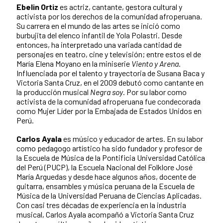
Ebelin Ortiz
es actriz, cantante, gestora cultural y
activista por los derechos de la comunidad afroperuana.
Su carrera en el mundo de las artes se inició como
burbujita del elenco infantil de Yola Polastri. Desde
entonces, ha interpretado una variada cantidad de
personajes en teatro, cine y televisión; entre estos el de
María Elena Moyano en la miniserie
Viento y Arena
.
Influenciada por el talento y trayectoria de Susana Baca y
Victoria Santa Cruz, en el 2009 debutó como cantante en
la producción musical
Negra soy
. Por su labor como
activista de la comunidad afroperuana fue condecorada
como Mujer Líder por la Embajada de Estados Unidos en
Perú.
Carlos Ayala
es músico y educador de artes. En su labor
como pedagogo artístico ha sido fundador y profesor de
la Escuela de Música de la Pontificia Universidad Católica
del Perú (PUCP), la Escuela Nacional del Folklore José
María Arguedas y desde hace algunos años, docente de
guitarra, ensambles y música peruana de la Escuela de
Música de la Universidad Peruana de Ciencias Aplicadas.
Con casi tres décadas de experiencia en la industria
musical, Carlos Ayala acompañó a Victoria Santa Cruz