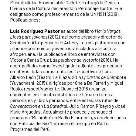
Municipalidad Provincial de Cañete le otorgó la Medalla
Cívica y de la Cultura declarándolo Personaje Ilustre. Fue
designado como profesor emérito de la UNMSM (2019).
Publicaciones:
Luis Rodríguez Pastor
es autor del libro
Mario Vargas
Llosa para jóvenes
(2012), así como creador y director del
Seminario Afroperuano de Artes y Letras, plataforma que
produce contenidos y eventos vinculados a la cultura
afroperuana. Ha publicado el libro de entrevistas con
Victoria Santa Cruz
Las palabras de Victoria
(2016). Ha
acompañado, como investigador adjunto, los procesos
creativos de las obras teatrales
La cautiva
de Luis
Alberto León (Teatro La Plaza, 2014) y
Cartas de Chimbote
(Yuyachkani, 2015), dirigidas por Chela De Ferrari y Miguel
Rubio, respectivamente. Desde el 2018 organiza
caminatas en el centro histórico de Lima en torno a
personajes y libros peruanos, entre estas, las rutas de
Conversación en La Catedral
, Julio Ramón Ribeyro y José
María Arguedas. Actualmente produce y conduce el
programa “Malambo” en Radio Filarmonía, y conduce junto
con Patricia del Río “Letras en el tiempo en Radio
Programas del Perú.