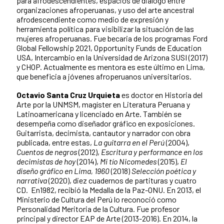
para afrodescendientes, espacios de diálogo entre
organizaciones afroperuanas, y uso del arte ancestral
afrodescendiente como medio de expresión y
herramienta política para visibilizar la situación de las
mujeres afroperuanas. Fue becaria de los programas Ford
Global Fellowship 2021, Opportunity Funds de Education
USA, Intercambio en la Universidad de Arizona SUSI (2017)
y CHOP. Actualmente es mentora es este último en Lima,
que beneficia a jóvenes afroperuanos universitarios.
Octavio Santa Cruz Urquieta
es doctor en Historia del
Arte por la UNMSM, magíster en Literatura Peruana y
Latinoamericana y licenciado en Arte. También se
desempeña como diseñador gráfico en exposiciones.
Guitarrista, decimista, cantautor y narrador con obra
publicada, entre estas,
La guitarra en el Perú
(2004),
Cuentos de negros
(2012),
Escritura y performance en los
decimistas de hoy
(2014),
Mi tío Nicomedes
(2015),
El
diseño gráfico en Lima, 1960
(2018)
Selección poética y
narrativa
(2020), diez cuadernos de partituras y cuatro
CD. En1982, recibió la Medalla de la Paz-ONU. En 2013, el
Ministerio de Cultura del Perú lo reconoció como
Personalidad Meritoria de la Cultura. Fue profesor
principal y director EAP de Arte (2013-2016). En 2014, la