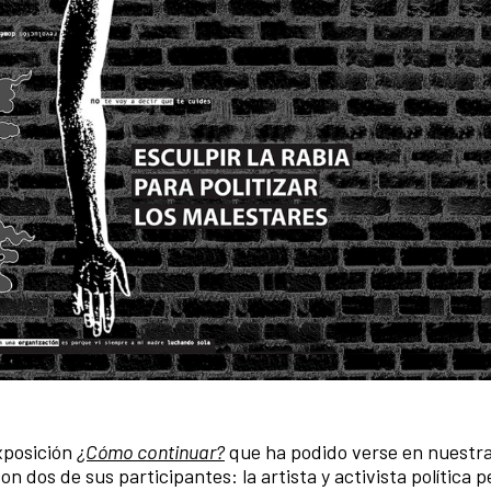
exposición
¿Cómo continuar?
que ha podido verse en nuestra
n dos de sus participantes: la artista y activista política 