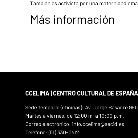
También es activista por una maternidad ema
Más información
CCELIMA | CENTRO CULTURAL DE ESPAÑA
Sede temporal (oficinas): Av. Jorge Basadre 990
Martes a viernes, de 12:00 m. a 10:00 p.m.
Correo electrónico: info.ccelima@aecid.es
Teléfono: (51) 330-0412