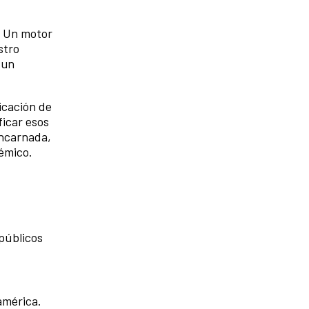
. Un motor
stro
 un
icación de
ficar esos
encarnada,
émico.
 públicos
américa.