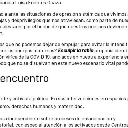
 española Luisa Fuentes Guaza.
cia ante las situaciones de opresión sistémica que vivimos
ajas y desprivilegios que nos atraviesan, como parte de nue
 malestares por el hecho de que nuestros cuerpos devienen
n.
vas que no podemos dejar de empujar para evitar la intensif
obre los cuerpos maternos?
Esculpir la rabia
proponía identi
ión vírica de la COVID 19, anclados en nuestra experiencia 
odo que no se disuelvan en este nuevo escenario vital pand
l encuentro
ente y activista política. En sus intervenciones en espacios
nismo, derechos humanos y maternidad.
dora independiente sobre procesos de emancipación y
atorial, con especial atención a los activados desde Centro