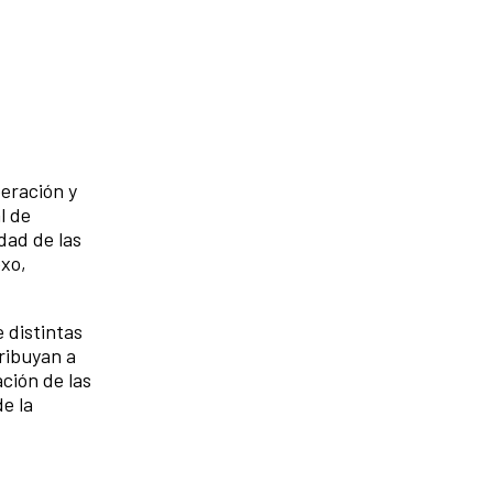
eración y
l de
dad de las
exo,
 distintas
ribuyan a
ación de las
e la