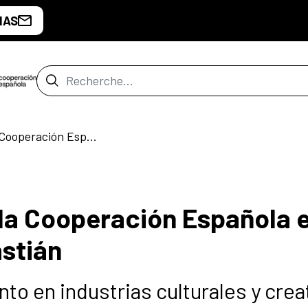
IAS
Barre de recherche
«Alanis», Premio de la Cooperación Española en el Festival de San Sebastián
 la Cooperación Española e
astián
o en industrias culturales y crea