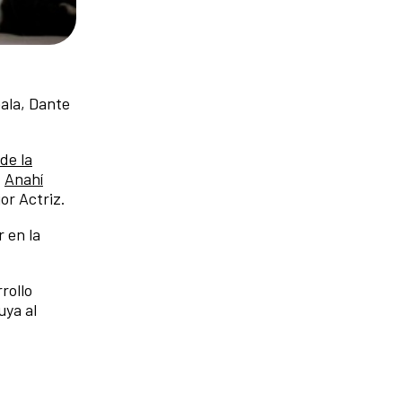
Gala, Dante
de la
,
Anahí
or Actriz.
 en la
rollo
uya al