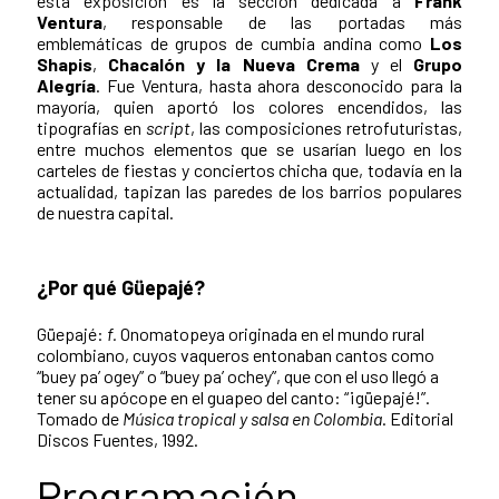
esta exposición es la sección dedicada a
Frank
Ventura
,
responsable de las portadas más
emblemáticas de grupos de cumbia andina como
Los
Shapis
,
Chacalón y la Nueva Crema
y el
Grupo
Alegría
. Fue Ventura, hasta ahora desconocido para la
mayoría, quien aportó los colores encendidos, las
tipografías en
script
, las composiciones retrofuturistas,
entre muchos elementos que se usarían luego en los
carteles de fiestas y conciertos chicha que, todavía en la
actualidad, tapizan las paredes de los barrios populares
de nuestra capital.
¿Por qué Güepajé?
Güepajé:
f.
Onomatopeya originada en el mundo rural
colombiano, cuyos vaqueros entonaban cantos como
“buey pa’ ogey” o “buey pa’ ochey”, que con el uso llegó a
tener su apócope en el guapeo del canto: “¡güepajé!”.
Tomado de
Música tropical y salsa en Colombia
. Editorial
Discos Fuentes, 1992.
Programación