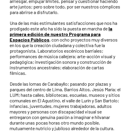
arriesgar, empujar límites, pensar y cuestionar haciendo
arte juntos; pero sobre todo, por ser nuestros cómplices
para abrirse a disfrutarlo.
Una de las más estimulantes satisfacciones que nos ha
prodigado este año ha sido la puesta en marcha de
la
primera edición de nuestro Programa para
Espacios Públicos
, con ocho proyectos muy diversos
en los que la creación ciudadana y colectiva fue la
protagonista. Laboratorios escénicos barriales;
performances de música callejera; arte-acción visual y
pedagógica; investigación sonora y construcción de
instrumentos ancestrales; elaboración de cartas
fílmicas.
Desde las lomas de Carabayllo; pasando por plazas y
parques del centro de Lima, Barrios Altos, Jesús María; el
LUM; hasta calles, bibliotecas, escuelas, museos y sitios
comunales en El Agustino, el valle de Lurín y San Bartolo;
infancias, juventudes, mujeres trabajadoras, adultos
mayores y personas con discapacidad visual se
entregaron con genuina pasión a imaginar e hilvanar
durante unas pocas horas otro mundo posible,
mutuamente nutricio y jubiloso alrededor de la cultura.