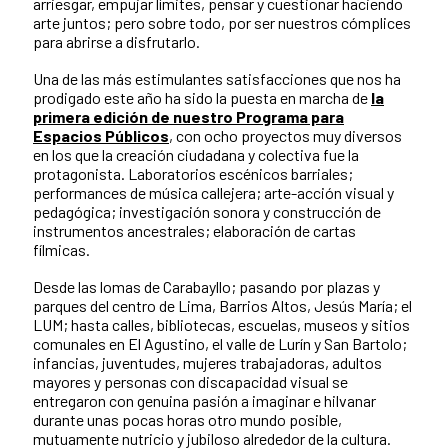
arriesgar, empujar límites, pensar y cuestionar haciendo
arte juntos; pero sobre todo, por ser nuestros cómplices
para abrirse a disfrutarlo.
Una de las más estimulantes satisfacciones que nos ha
prodigado este año ha sido la puesta en marcha de
la
primera edición de nuestro Programa para
Espacios Públicos
, con ocho proyectos muy diversos
en los que la creación ciudadana y colectiva fue la
protagonista. Laboratorios escénicos barriales;
performances de música callejera; arte-acción visual y
pedagógica; investigación sonora y construcción de
instrumentos ancestrales; elaboración de cartas
fílmicas.
Desde las lomas de Carabayllo; pasando por plazas y
parques del centro de Lima, Barrios Altos, Jesús María; el
LUM; hasta calles, bibliotecas, escuelas, museos y sitios
comunales en El Agustino, el valle de Lurín y San Bartolo;
infancias, juventudes, mujeres trabajadoras, adultos
mayores y personas con discapacidad visual se
entregaron con genuina pasión a imaginar e hilvanar
durante unas pocas horas otro mundo posible,
mutuamente nutricio y jubiloso alrededor de la cultura.