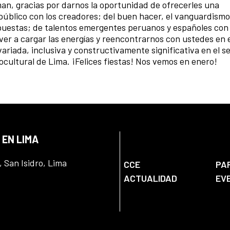
an, gracias por darnos la oportunidad de ofrecerles una
úblico con los creadores; del buen hacer, el vanguardismo 
opuestas; de talentos emergentes peruanos y españoles con 
er a cargar las energías y reencontrarnos con ustedes en 
iada, inclusiva y constructivamente significativa en el ser
ocultural de Lima. ¡Felices fiestas! Nos vemos en enero!
 EN LIMA
, San Isidro, Lima
CCE
PA
ACTUALIDAD
EV