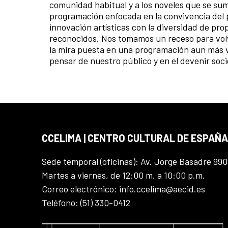
comunidad habitual y a los noveles que se sum
programación enfocada en la convivencia del p
innovación artísticas con la diversidad de pr
reconocidos. Nos tomamos un receso para volv
la mira puesta en una programación aun más var
pensar de nuestro público y en el devenir soci
CCELIMA | CENTRO CULTURAL DE ESPAÑA
Sede temporal (oficinas): Av. Jorge Basadre 990
Martes a viernes, de 12:00 m. a 10:00 p.m.
Correo electrónico: info.ccelima@aecid.es
Teléfono: (51) 330-0412