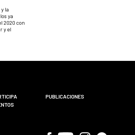
y la
los ya
el 2020 con
 y el
RTICIPA
PUBLICACIONES
ENTOS