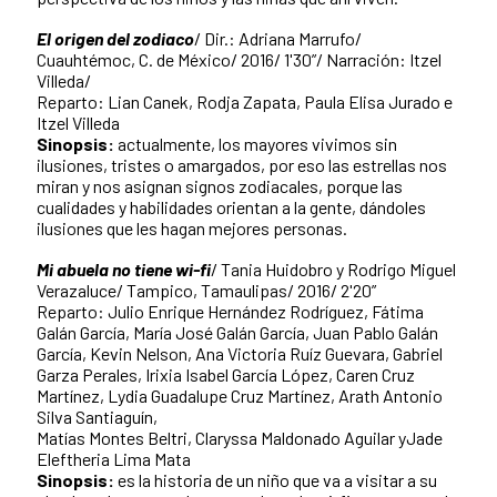
El origen del zodiaco
/ Dir.: Adriana Marrufo/
Cuauhtémoc, C. de México/ 2016/ 1'30”/ Narración: Itzel
Villeda/
Reparto: Lian Canek, Rodja Zapata, Paula Elisa Jurado e
Itzel Villeda
Sinopsis:
actualmente, los mayores vivimos sin
ilusiones, tristes o amargados, por eso las estrellas nos
miran y nos asignan signos zodiacales, porque las
cualidades y habilidades orientan a la gente, dándoles
ilusiones que les hagan mejores personas.
Mi abuela no tiene wi-fi
/ Tania Huidobro y Rodrigo Miguel
Verazaluce/ Tampico, Tamaulipas/ 2016/ 2'20”
Reparto: Julio Enrique Hernández Rodríguez, Fátima
Galán García, María José Galán García, Juan Pablo Galán
García, Kevin Nelson, Ana Victoria Ruíz Guevara, Gabriel
Garza Perales, Irixia Isabel García López, Caren Cruz
Martínez, Lydia Guadalupe Cruz Martínez, Arath Antonio
Silva Santiaguín,
Matías Montes Beltri, Claryssa Maldonado Aguilar yJade
Eleftheria Lima Mata
Sinopsis:
es la historia de un niño que va a visitar a su