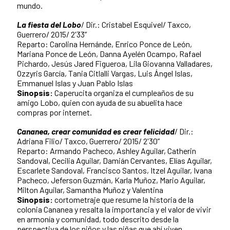
mundo.
La fiesta del Lobo
/ Dir.: Cristabel Esquivel/ Taxco,
Guerrero/ 2015/ 2'33”
Reparto: Carolina Hernánde, Enrico Ponce de León,
Mariana Ponce de León, Danna Ayelén Ocampo, Rafael
Pichardo, Jesús Jared Figueroa, Lila Giovanna Valladares,
Ozzyris García, Tania Citlalli Vargas, Luis Ángel Islas,
Emmanuel Islas y Juan Pablo Islas
Sinopsis:
Caperucita organiza el cumpleaños de su
amigo Lobo, quien con ayuda de su abuelita hace
compras por internet.
Cananea, crear comunidad es crear felicidad
/ Dir.:
Adriana Filio/ Taxco, Guerrero/ 2015/ 2'30”
Reparto: Armando Pacheco, Ashley Aguilar, Catherin
Sandoval, Cecilia Aguilar, Damián Cervantes, Elías Aguilar,
Escarlete Sandoval, Francisco Santos, Itzel Aguilar, Ivana
Pacheco, Jeferson Guzmán, Karla Muñoz, Mario Aguilar,
Milton Aguilar, Samantha Muñoz y Valentina
Sinopsis:
cortometraje que resume la historia de la
colonia Cananea y resalta la importancia y el valor de vivir
en armonía y comunidad, todo descrito desde la
perspectiva de los niños y las niñas que ahí viven.