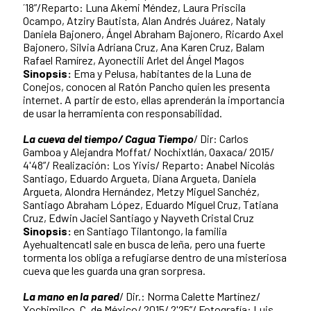
´18”/Reparto: Luna Akemi Méndez, Laura Priscila
Ocampo, Atziry Bautista, Alan Andrés Juárez, Nataly
Daniela Bajonero, Ángel Abraham Bajonero, Ricardo Axel
Bajonero, Silvia Adriana Cruz, Ana Karen Cruz, Balam
Rafael Ramírez, Ayonectili Arlet del Ángel Magos
Sinopsis:
Ema y Pelusa, habitantes de la Luna de
Conejos, conocen al Ratón Pancho quien les presenta
internet. A partir de esto, ellas aprenderán la importancia
de usar la herramienta con responsabilidad.
La cueva del tiempo/ Cagua Tiempo
/ Dir: Carlos
Gamboa y Alejandra Moffat/ Nochixtlán, Oaxaca/ 2015/
4'48”/ Realización: Los Yivis/ Reparto: Anabel Nicolás
Santiago, Eduardo Argueta, Diana Argueta, Daniela
Argueta, Alondra Hernández, Metzy Miguel Sanchéz,
Santiago Abraham López, Eduardo Miguel Cruz, Tatiana
Cruz, Edwin Jaciel Santiago y Nayveth Cristal Cruz
Sinopsis:
en Santiago Tilantongo, la familia
Ayehualtencatl sale en busca de leña, pero una fuerte
tormenta los obliga a refugiarse dentro de una misteriosa
cueva que les guarda una gran sorpresa.
La mano en la pared
/ Dir.: Norma Calette Martínez/
Xochimilco, C. de México/ 2015/ 2'25”/ Fotografía: Luis