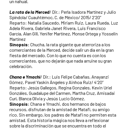
un nahual.
La rata de la Merced
/ Dir.: Perla Isadora Martínez y Julio
Spíndola/ Cuauhtémoc, C. de México/ 2015/ 2'20”
Reparto: Natalia Saucedo, Miriam Ruiz, Laura Rueda, Luz
Adela Rivera, Gabriela Janet Rivera, Luis Francisco
García, Alan Gill, Yenifer Martínez, Monse Ortega y Yosselin
Martínez
Sinopsis:
Chucha, la rata gigante que aterroriza a los
comerciantes de la Merced, decide salir un día en la gran
fiesta del mercado. Con lo que no cuenta es con los
comerciantes, que no dejarán que nada arruine su gran
celebración.
Chana e Ymachi
/ Dir.: Luis Felipe Cabañas, Anayanzi
Gómez, Pavel Yaskin Ángeles y Ainhoa Ruiz/ 4'20”
Reparto: Jesús Gallegos, Regina Gonzales, Kevin Uriel
Gonzáles, Guadalupe del Carmen, Martha Cruz, Amisadai
Curí, Blanca Olivia y Jesús Lucio Gómez.
Sinopsis:
Chana e Ymachi, dos hermanos de bajos
recursos, disfrutan de la amistad de Matafi, su amigo
rico. Sin embargo, los padres de Matafi no permiten esta
amistad. Esta historia mágica nos lleva a reflexionar
sobre la discriminación que se encuentra en todo el