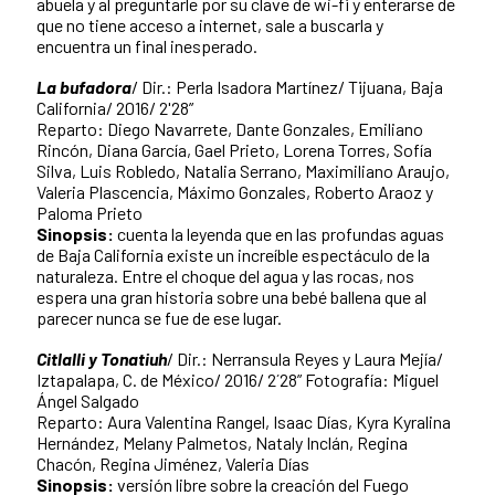
abuela y al preguntarle por su clave de wi-fi y enterarse de
que no tiene acceso a internet, sale a buscarla y
encuentra un final inesperado.
La bufadora
/ Dir.: Perla Isadora Martínez/ Tijuana, Baja
California/ 2016/ 2'28”
Reparto: Diego Navarrete, Dante Gonzales, Emiliano
Rincón, Diana García, Gael Prieto, Lorena Torres, Sofía
Silva, Luis Robledo, Natalia Serrano, Maximiliano Araujo,
Valeria Plascencia, Máximo Gonzales, Roberto Araoz y
Paloma Prieto
Sinopsis:
cuenta la leyenda que en las profundas aguas
de Baja California existe un increíble espectáculo de la
naturaleza. Entre el choque del agua y las rocas, nos
espera una gran historia sobre una bebé ballena que al
parecer nunca se fue de ese lugar.
Citlalli y Tonatiuh
/ Dir.: Nerransula Reyes y Laura Mejía/
Iztapalapa, C. de México/ 2016/ 2´28” Fotografía: Miguel
Ángel Salgado
Reparto: Aura Valentina Rangel, Isaac Días, Kyra Kyralina
Hernández, Melany Palmetos, Nataly Inclán, Regina
Chacón, Regina Jiménez, Valeria Días
Sinopsis:
versión libre sobre la creación del Fuego