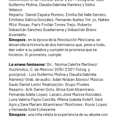
Guillermo Molina, Claudia Gabriela Ramírez y Seiko
Velasco
Reparto: Daniel Zapata Moreno, Emilia Del Valle Serrato,
Emiliano Galicia González, Fernando Ibañez Tre- jo, Nakbe
Mitzi Rosas, Paris Froilán Torres Trejo, Roberto
Sebastián Sánchez Guadarrama y Sebastián Bravo
Avendaño
Sinopsis:
en la época de la Revolución Mexicana, se
desarrolla la historia de dos hermanos que, pese a todo,
dan valor a su palabra y cumplen la promesa que se
hicieron. Si prometes, cumple.
La sirena fantasma
/ Dir.: Norma Calette Martínez/
Xochimilco, C. de México/ 2015/ 2'20”/ Fotog. y
postprod.: Luis Guillermo Molina y Claudia Gabriela
Ramírez/ Grab. de audio: Adán Nisban Alonso/ Música:
Saulo Daniel León/ Realización: Grupo Pixeles
Reparto: Arik Darien Soto, Brisa Itzel Altamirano,
Fernanda Adela López, Lázaro José Munive González,
Luna Valeria Payno Castilla, Milena Izabela Koleff, Said
Apis y Sara Mariam Altamirano/ Monitores: Rocío López
y Fernanda Itzel Echeverría
Sinopsis:
una niña relata la experiencia de su abuela con