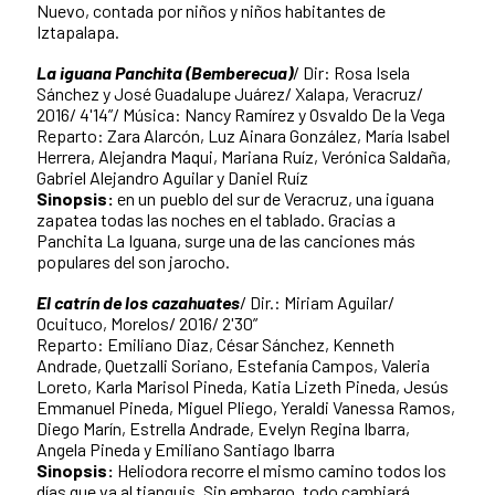
Nuevo, contada por niños y niños habitantes de
Iztapalapa.
La iguana Panchita (Bemberecua)
/ Dir: Rosa Isela
Sánchez y José Guadalupe Juárez/ Xalapa, Veracruz/
2016/ 4'14”/ Música: Nancy Ramírez y Osvaldo De la Vega
Reparto: Zara Alarcón, Luz Ainara González, María Isabel
Herrera, Alejandra Maqui, Mariana Ruíz, Verónica Saldaña,
Gabriel Alejandro Aguilar y Daniel Ruíz
Sinopsis:
en un pueblo del sur de Veracruz, una iguana
zapatea todas las noches en el tablado. Gracias a
Panchita La Iguana, surge una de las canciones más
populares del son jarocho.
El catrín de los cazahuates
/ Dir.: Miriam Aguilar/
Ocuituco, Morelos/ 2016/ 2'30”
Reparto: Emiliano Diaz, César Sánchez, Kenneth
Andrade, Quetzalli Soriano, Estefanía Campos, Valeria
Loreto, Karla Marisol Pineda, Katia Lizeth Pineda, Jesús
Emmanuel Pineda, Miguel Pliego, Yeraldi Vanessa Ramos,
Diego Marín, Estrella Andrade, Evelyn Regina Ibarra,
Angela Pineda y Emiliano Santiago Ibarra
Sinopsis:
Heliodora recorre el mismo camino todos los
días que va al tianguis. Sin embargo, todo cambiará