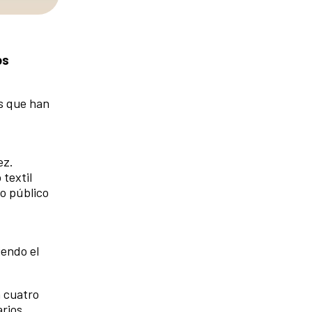
os
as que han
ez.
 textil
io público
iendo el
n cuatro
arios