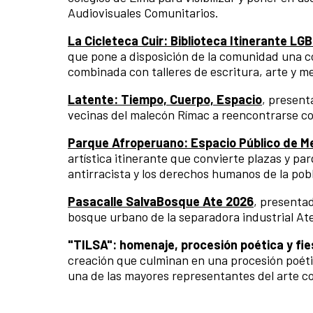
Audiovisuales Comunitarios.
La Cicleteca Cuir: Biblioteca Itinerante LG
que pone a disposición de la comunidad una co
combinada con talleres de escritura, arte y me
Latente: Tiempo, Cuerpo, Espacio
, present
vecinas del malecón Rímac a reencontrarse con
Parque Afroperuano: Espacio Público de M
artística itinerante que convierte plazas y par
antirracista y los derechos humanos de la po
Pasacalle SalvaBosque Ate 2026
, presentad
bosque urbano de la separadora industrial At
"TILSA": homenaje, procesión poética y fie
creación que culminan en una procesión poética
una de las mayores representantes del arte