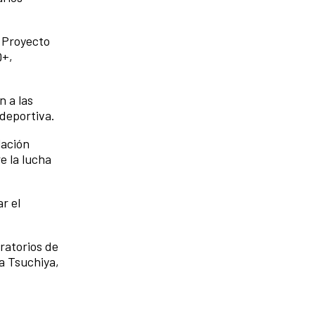
. Proyecto
Q+,
n a las
 deportiva.
lación
e la lucha
r el
ratorios de
sa Tsuchiya,