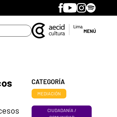
Facebook
Youtube
Instagram
Spotify
MENÚ
cos
CATEGORÍA
MEDIACIÓN
ocesos
CIUDADANÍA /