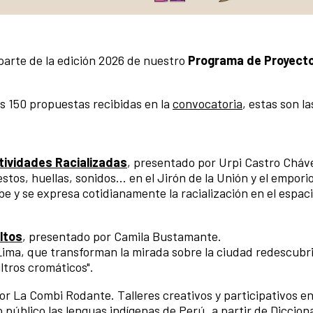
arte de la edición 2026 de nuestro
Programa de Proyect
.
s 150 propuestas recibidas en la
convocatoria
, estas son l
tividades Racializadas
, presentado por Urpi Castro Cháv
tos, huellas, sonidos... en el Jirón de la Unión y el emporio
e y se expresa cotidianamente la racialización en el espac
ltos
, presentado por Camila Bustamante.
Lima, que transforman la mirada sobre la ciudad redescubr
iltros cromáticos".
or La Combi Rodante. Talleres creativos y participativos e
o público las lenguas indígenas de Perú, a partir de Diccion