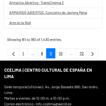
Armarios Abiertos: TransCinema 2
ARMARIOS ABIERTOS. Concierto de Javiera Mena
Arte en la Red
Showing 161 to 180 of 1,430 entries.
1
...
8
9
10
...
72
Page
Intermediate Pages Use TAB to navigate
Page
Page
Page
Intermediate Pages
Page
CCELIMA | CENTRO CULTURAL DE ESPAÑA EN
LIMA
Sede temporal (oficinas): Av. Jorge Basadre 990, San Isidro,
Lima
Martes a viernes, de 12:00 m. a 10:00 p.m.
Correo electrónico: info.ccelima@aecid.es