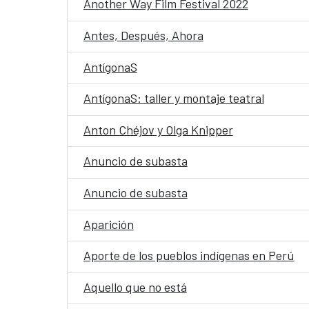
Another Way Film Festival 2022
Antes, Después, Ahora
AntígonaS
AntígonaS: taller y montaje teatral
Anton Chéjov y Olga Knipper
Anuncio de subasta
Anuncio de subasta
Aparición
Aporte de los pueblos indígenas en Perú
Aquello que no está