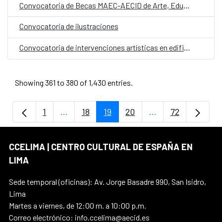
Convocatoria de Becas MAEC-AECID de Arte, Educación, Ciencia y Cultura
Convocatoria de ilustraciones
Convocatoria de intervenciones artísticas en edificios del Consejo Europeo
Showing 361 to 380 of 1,430 entries.
1
...
18
19
20
...
72
Page
Intermediate Pages Use TAB to navigate.
Page
Page
Page
Intermediate Page
Page
CCELIMA | CENTRO CULTURAL DE ESPAÑA EN
LIMA
Sede temporal (oficinas): Av. Jorge Basadre 990, San Isidro,
Lima
Martes a viernes, de 12:00 m. a 10:00 p.m.
Correo electrónico: info.ccelima@aecid.es