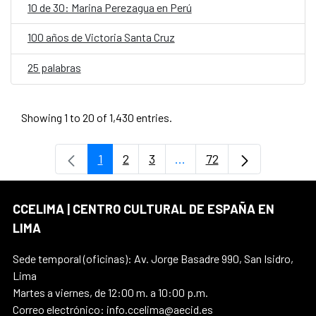
10 de 30: Marina Perezagua en Perú
100 años de Victoria Santa Cruz
25 palabras
Showing 1 to 20 of 1,430 entries.
1
2
3
...
72
Page
Page
Page
Intermediate Pages Use T
Page
CCELIMA | CENTRO CULTURAL DE ESPAÑA EN
LIMA
Sede temporal (oficinas): Av. Jorge Basadre 990, San Isidro,
Lima
Martes a viernes, de 12:00 m. a 10:00 p.m.
Correo electrónico: info.ccelima@aecid.es