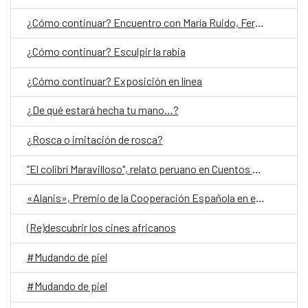
¿Cómo continuar? Encuentro con María Ruido, Fernanda Laguna y Jorge Villacorta
¿Cómo continuar? Esculpir la rabia
¿Cómo continuar? Exposición en línea
¿De qué estará hecha tu mano…?
¿Rosca o imitación de rosca?
“El colibrí Maravilloso", relato peruano en Cuentos en Red 2026
«Alanis», Premio de la Cooperación Española en el Festival de San Sebastián
(Re)descubrir los cines africanos
#Mudando de piel
#Mudando de piel