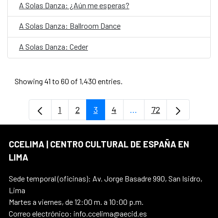
A Solas Danza: ¿Aún me esperas?
A Solas Danza: Ballroom Dance
A Solas Danza: Ceder
Showing 41 to 60 of 1,430 entries.
1
2
3
4
...
72
Page
Page
Page
Page
Intermediate Pages Us
Page
CCELIMA | CENTRO CULTURAL DE ESPAÑA EN
LIMA
Sede temporal (oficinas): Av. Jorge Basadre 990, San Isidro,
Lima
Martes a viernes, de 12:00 m. a 10:00 p.m.
Correo electrónico: info.ccelima@aecid.es