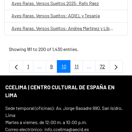
Aves Raras. Versos Sueltos 2025: Rafo Ráez
Aves Raras. Versos Sueltos: ADIEL y Tesania
Aves Raras. Versos Sueltos: Andrea Martínez y Liberato Kani
Showing 181 to 200 of 1,430 entries.
1
...
9
10
11
...
72
Page
Intermediate Pages Use TAB to navigate.
Page
Page
Page
Intermediate Pages
Page
CCELIMA | CENTRO CULTURAL DE ESPAÑA EN
LIMA
Sede temporal (oficinas): Av. Jorge Basadre 990, San Isidro,
Lima
Martes a viernes, de 12:00 m. a 10:00 p.m.
Correo electrónico: info.ccelima@aecid.es