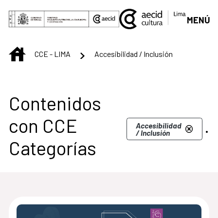
Saltar al contenido principal
MENÚ
INICIO
CCE - LIMA
Accesibilidad / Inclusión
Centro Cultural de L
Contenidos
con CCE
.
Accesibilidad
/ Inclusión
Categorías