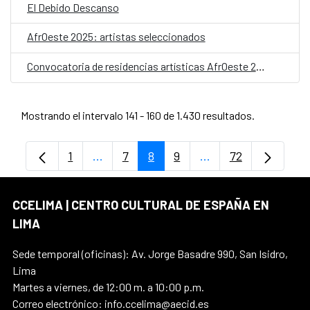
El Debido Descanso
AfrOeste 2025: artistas seleccionados
Convocatoria de residencias artísticas AfrOeste 2025
Mostrando el intervalo 141 - 160 de 1.430 resultados.
1
...
7
8
9
...
72
Página
Páginas intermedias Use TAB para despl
Página
Página
Página
Páginas intermedia
Página
CCELIMA | CENTRO CULTURAL DE ESPAÑA EN
LIMA
Sede temporal (oficinas): Av. Jorge Basadre 990, San Isidro,
Lima
Martes a viernes, de 12:00 m. a 10:00 p.m.
Correo electrónico: info.ccelima@aecid.es