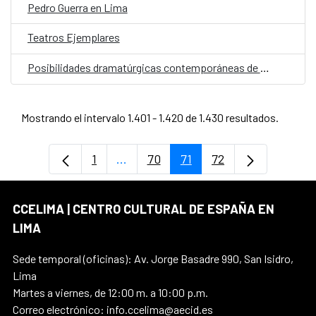
Pedro Guerra en Lima
Teatros Ejemplares
Posibilidades dramatúrgicas contemporáneas de textos narrativos y clásicos
Mostrando el intervalo 1.401 - 1.420 de 1.430 resultados.
1
...
70
71
72
Página
Páginas intermedias Use TAB para d
Página
Página
Página
CCELIMA | CENTRO CULTURAL DE ESPAÑA EN
LIMA
Sede temporal (oficinas): Av. Jorge Basadre 990, San Isidro,
Lima
Martes a viernes, de 12:00 m. a 10:00 p.m.
Correo electrónico: info.ccelima@aecid.es