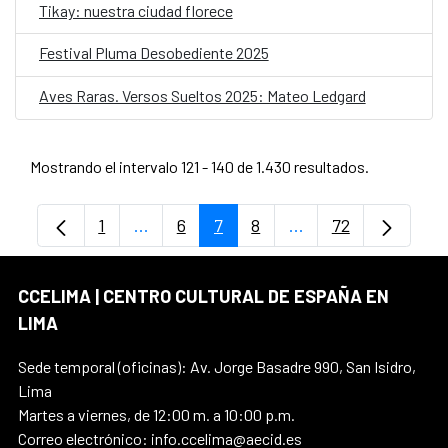
Tikay: nuestra ciudad florece
Festival Pluma Desobediente 2025
Aves Raras. Versos Sueltos 2025: Mateo Ledgard
Mostrando el intervalo 121 - 140 de 1.430 resultados.
1
...
6
7
8
...
72
Página
Páginas intermedias Use TAB para despl
Página
Página
Página
Páginas intermedia
Página
CCELIMA | CENTRO CULTURAL DE ESPAÑA EN
LIMA
Sede temporal (oficinas): Av. Jorge Basadre 990, San Isidro,
Lima
Martes a viernes, de 12:00 m. a 10:00 p.m.
Correo electrónico: info.ccelima@aecid.es