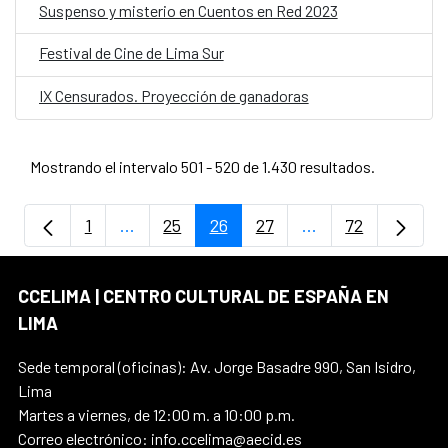
Suspenso y misterio en Cuentos en Red 2023
Festival de Cine de Lima Sur
IX Censurados. Proyección de ganadoras
Mostrando el intervalo 501 - 520 de 1.430 resultados.
1
...
25
26
27
...
72
Página
Páginas intermedias Use TAB para despla
Página
Página
Página
Páginas intermedi
Página
CCELIMA | CENTRO CULTURAL DE ESPAÑA EN
LIMA
Sede temporal (oficinas): Av. Jorge Basadre 990, San Isidro,
Lima
Martes a viernes, de 12:00 m. a 10:00 p.m.
Correo electrónico: info.ccelima@aecid.es