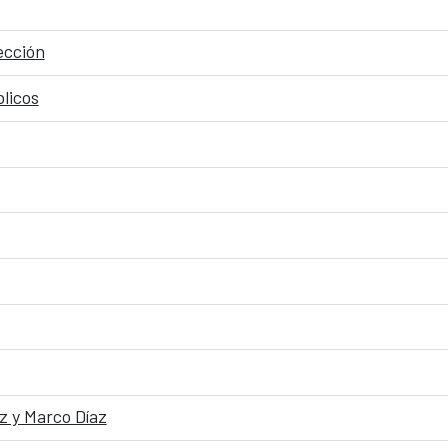
ección
licos
z y Marco Díaz