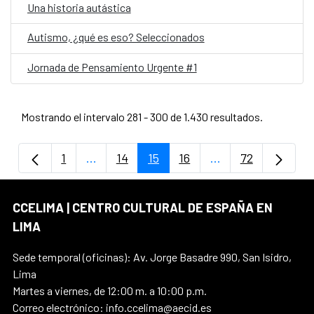
Una historia autástica
Autismo, ¿qué es eso? Seleccionados
Jornada de Pensamiento Urgente #1
Mostrando el intervalo 281 - 300 de 1.430 resultados.
1
...
14
15
16
...
72
Página
Páginas intermedias Use TAB para despla
Página
Página
Página
Páginas intermedi
Página
CCELIMA | CENTRO CULTURAL DE ESPAÑA EN
LIMA
Sede temporal (oficinas): Av. Jorge Basadre 990, San Isidro,
Lima
Martes a viernes, de 12:00 m. a 10:00 p.m.
Correo electrónico: info.ccelima@aecid.es