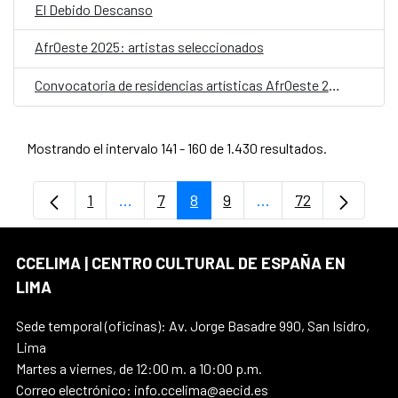
El Debido Descanso
AfrOeste 2025: artistas seleccionados
Convocatoria de residencias artísticas AfrOeste 2025
Mostrando el intervalo 141 - 160 de 1.430 resultados.
1
...
7
8
9
...
72
Página
Páginas intermedias Use TAB para despl
Página
Página
Página
Páginas intermedia
Página
CCELIMA | CENTRO CULTURAL DE ESPAÑA EN
LIMA
Sede temporal (oficinas): Av. Jorge Basadre 990, San Isidro,
Lima
Martes a viernes, de 12:00 m. a 10:00 p.m.
Correo electrónico: info.ccelima@aecid.es