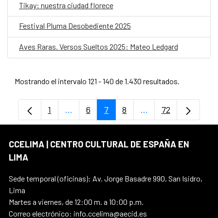
Tikay: nuestra ciudad florece
Festival Pluma Desobediente 2025
Aves Raras. Versos Sueltos 2025: Mateo Ledgard
Mostrando el intervalo 121 - 140 de 1.430 resultados.
1
...
6
7
8
...
72
Página
Páginas intermedias Use TAB para despl
Página
Página
Página
Páginas intermedia
Página
CCELIMA | CENTRO CULTURAL DE ESPAÑA EN
LIMA
Sede temporal (oficinas): Av. Jorge Basadre 990, San Isidro,
Lima
Martes a viernes, de 12:00 m. a 10:00 p.m.
Correo electrónico: info.ccelima@aecid.es