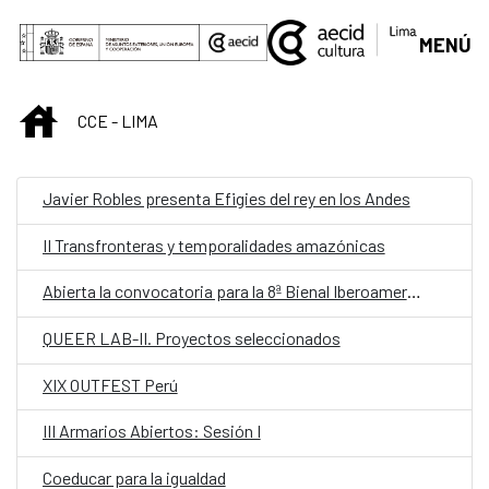
Saltar al contenido principal
MENÚ
INICIO
CCE - LIMA
Javier Robles presenta Efigies del rey en los Andes
II Transfronteras y temporalidades amazónicas
Abierta la convocatoria para la 8ª Bienal Iberoamericana de Diseño BID22
QUEER LAB-II. Proyectos seleccionados
XIX OUTFEST Perú
III Armarios Abiertos: Sesión I
Coeducar para la igualdad