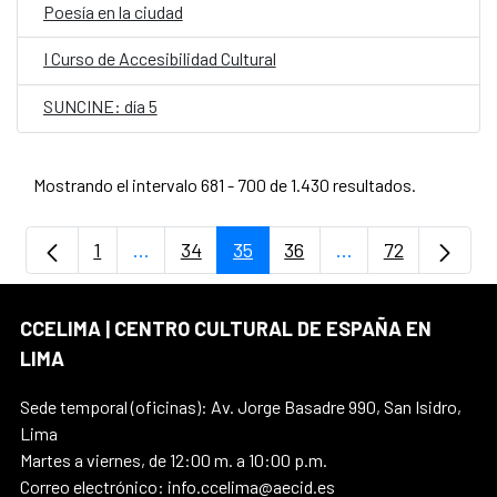
Poesía en la ciudad
I Curso de Accesibilidad Cultural
SUNCINE: día 5
Mostrando el intervalo 681 - 700 de 1.430 resultados.
1
...
34
35
36
...
72
Página
Páginas intermedias Use TAB para despla
Página
Página
Página
Páginas intermedi
Página
CCELIMA | CENTRO CULTURAL DE ESPAÑA EN
LIMA
Sede temporal (oficinas): Av. Jorge Basadre 990, San Isidro,
Lima
Martes a viernes, de 12:00 m. a 10:00 p.m.
Correo electrónico: info.ccelima@aecid.es