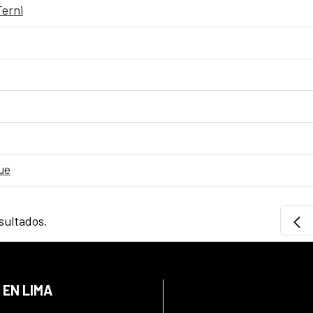
erni
ue
sultados.
 EN LIMA