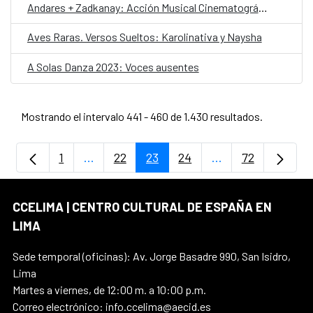
Andares + Zadkanay: Acción Musical Cinematográfica
Aves Raras. Versos Sueltos: Karolinativa y Naysha
A Solas Danza 2023: Voces ausentes
Mostrando el intervalo 441 - 460 de 1.430 resultados.
1
...
22
23
24
...
72
Página
Páginas intermedias Use TAB para despla
Página
Página
Página
Páginas intermedi
Página
CCELIMA | CENTRO CULTURAL DE ESPAÑA EN
LIMA
Sede temporal (oficinas): Av. Jorge Basadre 990, San Isidro,
Lima
Martes a viernes, de 12:00 m. a 10:00 p.m.
Correo electrónico: info.ccelima@aecid.es