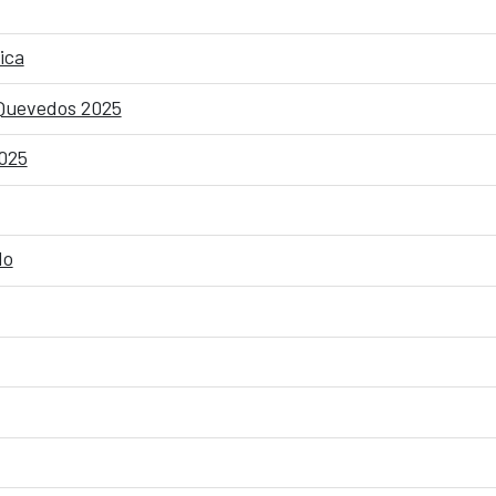
ica
 Quevedos 2025
2025
do