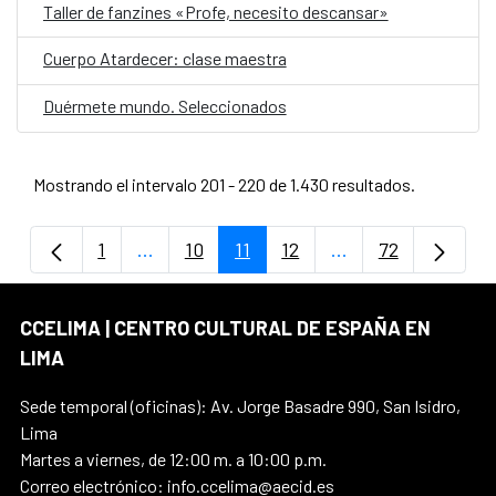
Taller de fanzines «Profe, necesito descansar»
Cuerpo Atardecer: clase maestra
Duérmete mundo. Seleccionados
Mostrando el intervalo 201 - 220 de 1.430 resultados.
1
...
10
11
12
...
72
Página
Páginas intermedias Use TAB para despla
Página
Página
Página
Páginas intermedi
Página
CCELIMA | CENTRO CULTURAL DE ESPAÑA EN
LIMA
Sede temporal (oficinas): Av. Jorge Basadre 990, San Isidro,
Lima
Martes a viernes, de 12:00 m. a 10:00 p.m.
Correo electrónico: info.ccelima@aecid.es