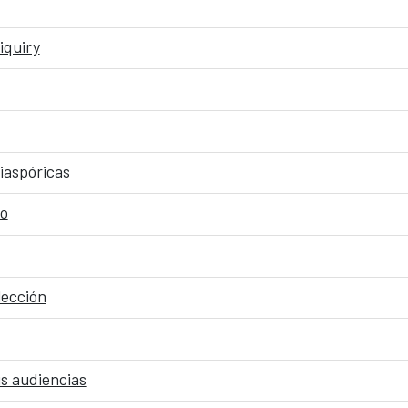
iquiry
iaspóricas
ro
lección
us audiencias