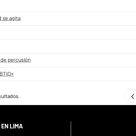
 se agita
a de percusión
GBTIQ+
sultados.
 EN LIMA