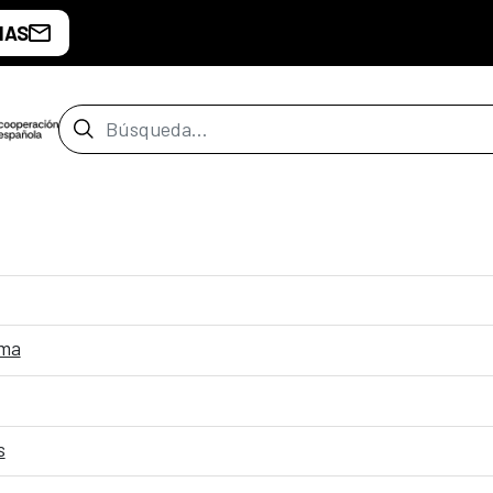
IAS
Barra de búsqueda
ima
s