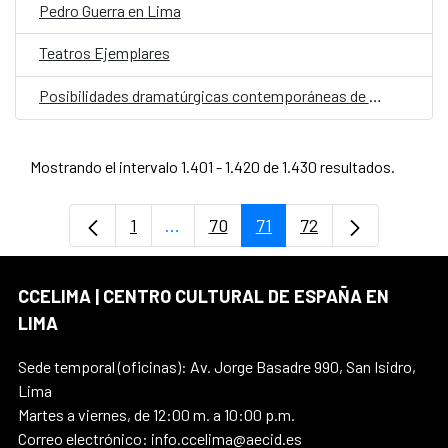
Pedro Guerra en Lima
Teatros Ejemplares
Posibilidades dramatúrgicas contemporáneas de textos narrativos y clásicos
Mostrando el intervalo 1.401 - 1.420 de 1.430 resultados.
1
...
70
71
72
Página
Páginas intermedias Use TAB para d
Página
Página
Página
CCELIMA | CENTRO CULTURAL DE ESPAÑA EN
LIMA
Sede temporal (oficinas): Av. Jorge Basadre 990, San Isidro,
Lima
Martes a viernes, de 12:00 m. a 10:00 p.m.
Correo electrónico: info.ccelima@aecid.es