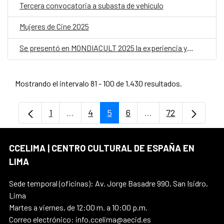
Tercera convocatoria a subasta de vehículo
Mujeres de Cine 2025
Se presentó en MONDIACULT 2025 la experiencia y actualidad de la Estrategia C+D de la Cooperación Española
Mostrando el intervalo 81 - 100 de 1.430 resultados.
1
...
4
5
6
...
72
Página
Páginas intermedias Use TAB para despl
Página
Página
Página
Páginas intermedia
Página
CCELIMA | CENTRO CULTURAL DE ESPAÑA EN
LIMA
Sede temporal (oficinas): Av. Jorge Basadre 990, San Isidro,
Lima
Martes a viernes, de 12:00 m. a 10:00 p.m.
Correo electrónico: info.ccelima@aecid.es