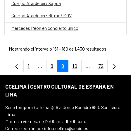
Cuerpo Atardecer: Xappa
Cuerpo Atardecer: Ritmo/ MOV
Mercedes Peón en concierto único
Mostrando el intervalo 161 - 180 de 1.430 resultados.
1
...
8
9
10
...
72
Página
Páginas intermedias Use TAB para despl
Página
Página
Página
Páginas intermedia
Página
CCELIMA | CENTRO CULTURAL DE ESPAÑA EN
LIMA
Sede temporal (oficinas): Av. Jorge Basadre 990, San Isidro,
Lima
Martes a viernes, de 12:00 m. a 10:00 p.m.
Correo electrónico: info.ccelima@aecid.es