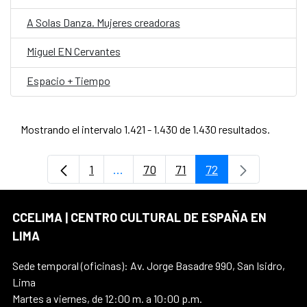
A Solas Danza. Mujeres creadoras
Miguel EN Cervantes
Espacio + Tiempo
Mostrando el intervalo 1.421 - 1.430 de 1.430 resultados.
1
...
70
71
72
Página
Páginas intermedias Use TAB para d
Página
Página
Página
CCELIMA | CENTRO CULTURAL DE ESPAÑA EN
LIMA
Sede temporal (oficinas): Av. Jorge Basadre 990, San Isidro,
Lima
Martes a viernes, de 12:00 m. a 10:00 p.m.