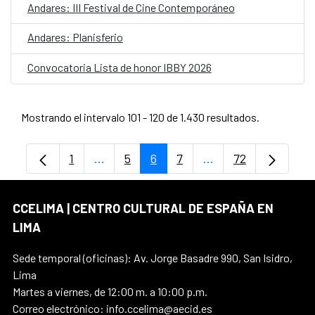
Andares: III Festival de Cine Contemporáneo
Andares: Planisferio
Convocatoria Lista de honor IBBY 2026
Mostrando el intervalo 101 - 120 de 1.430 resultados.
1
...
5
6
7
...
72
Página
Páginas intermedias Use TAB para despl
Página
Página
Página
Páginas intermedia
Página
CCELIMA | CENTRO CULTURAL DE ESPAÑA EN
LIMA
Sede temporal (oficinas): Av. Jorge Basadre 990, San Isidro,
Lima
Martes a viernes, de 12:00 m. a 10:00 p.m.
Correo electrónico: info.ccelima@aecid.es