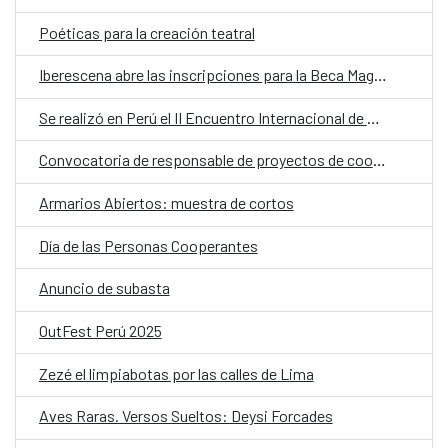
Poéticas para la creación teatral
Iberescena abre las inscripciones para la Beca Magaly Muguercia 2025-2027
Se realizó en Perú el II Encuentro Internacional de Comunicadores de la Amazonía
Convocatoria de responsable de proyectos de cooperación de AECID
Armarios Abiertos: muestra de cortos
Día de las Personas Cooperantes
Anuncio de subasta
OutFest Perú 2025
Zezé el limpiabotas por las calles de Lima
Aves Raras. Versos Sueltos: Deysi Forcades