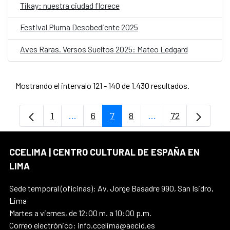
Tikay: nuestra ciudad florece
Festival Pluma Desobediente 2025
Aves Raras. Versos Sueltos 2025: Mateo Ledgard
Mostrando el intervalo 121 - 140 de 1.430 resultados.
1
...
6
7
8
...
72
Página
Páginas intermedias Use TAB para despl
Página
Página
Página
Páginas intermedia
Página
CCELIMA | CENTRO CULTURAL DE ESPAÑA EN
LIMA
Sede temporal (oficinas): Av. Jorge Basadre 990, San Isidro,
Lima
Martes a viernes, de 12:00 m. a 10:00 p.m.
Correo electrónico: info.ccelima@aecid.es