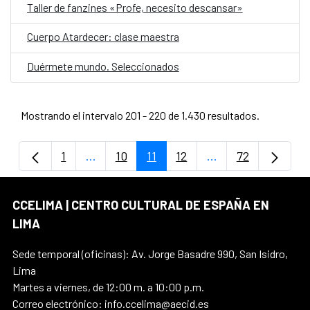
Taller de fanzines «Profe, necesito descansar»
Cuerpo Atardecer: clase maestra
Duérmete mundo. Seleccionados
Mostrando el intervalo 201 - 220 de 1.430 resultados.
1
...
10
11
12
...
72
Página
Páginas intermedias Use TAB para despla
Página
Página
Página
Páginas intermedi
Página
CCELIMA | CENTRO CULTURAL DE ESPAÑA EN
LIMA
Sede temporal (oficinas): Av. Jorge Basadre 990, San Isidro,
Lima
Martes a viernes, de 12:00 m. a 10:00 p.m.
Correo electrónico: info.ccelima@aecid.es